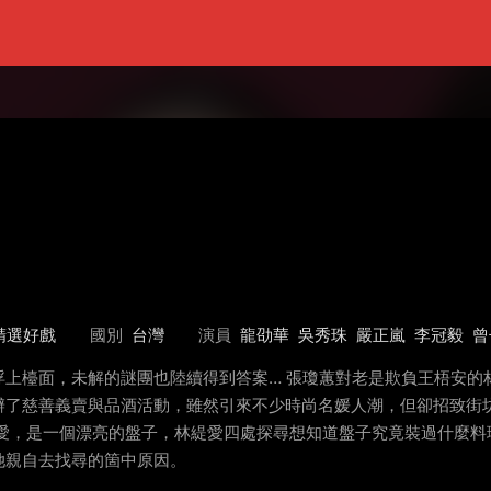
精選好戲
國別
台灣
演員
龍劭華
吳秀珠
嚴正嵐
李冠毅
曾
浮上檯面，未解的謎團也陸續得到答案… 張瓊蕙對老是欺負王梧安的
辦了慈善義賣與品酒活動，雖然引來不少時尚名媛人潮，但卻招致街
緹愛，是一個漂亮的盤子，林緹愛四處探尋想知道盤子究竟裝過什麼料
她親自去找尋的箇中原因。