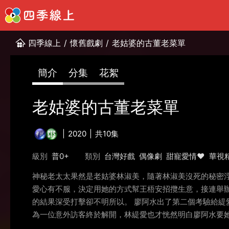
四季線上
/
懷舊戲劇
/
老姑婆的古董老菜單
簡介
分集
花絮
老姑婆的古董老菜單
2020
共10集
級別
普0+
類別
台灣好戲
偶像劇
甜寵愛情❤️
華視
神秘老太太果然是老姑婆林淑美，隨著林淑美沒死的秘密
愛心有不服，決定用她的方式幫王梧安招攬生意，接連舉
的結果深受打擊卻不明所以。 廖阿水出了第二個考驗給
為一位意外訪客終於解開，林緹愛也才恍然明白廖阿水要