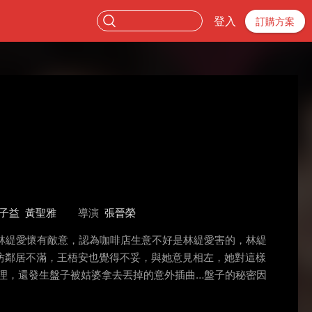
登入
訂購方案
子益
黃聖雅
導演
張晉榮
林緹愛懷有敵意，認為咖啡店生意不好是林緹愛害的，林緹
坊鄰居不滿，王梧安也覺得不妥，與她意見相左，她對這樣
理，還發生盤子被姑婆拿去丟掉的意外插曲…盤子的秘密因