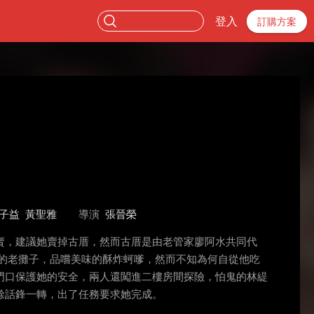
登入
訂購方案
子益
黃聖雅
導演
張晉榮
賣，建議她賣掉古厝，然而古厝是由老管家廖阿水共同代
的老攤子，品嚐美味的酥炸蚵嗲，然而不知為何自從他吃
門口保護她的安全，兩人還闖進二樓房間探險，怕鬼的林緹
餘話鋒一轉，出了任務要求她完成。