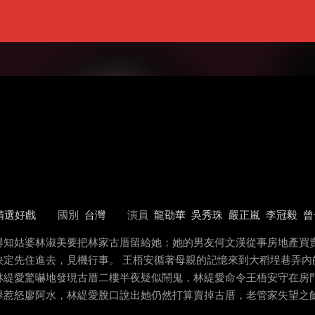
精選好戲
國別
台灣
演員
龍劭華
吳秀珠
嚴正嵐
李冠毅
曾
得知姑婆林淑美要把林家古厝留給她；她的男友何文漢從事房地產買
決定先住進去，見機行事。 王梧安循著母親的記憶來到大稻埕巷弄內
林緹愛驚嚇地發現古厝二樓半夜疑似鬧鬼，林緹愛命令王梧安守在房
舉惹怒廖阿水，林緹愛脫口說出她仍然打算賣掉古厝，老管家失望之