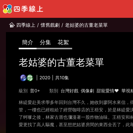
四季線上
/
懷舊戲劇
/
老姑婆的古董老菜單
簡介
分集
花絮
老姑婆的古董老菜單
2020
共10集
級別
普0+
類別
台灣好戲
偶像劇
甜寵愛情❤️
華視
林緹愛赴美求學多年回到台灣不久，她收到廖阿水來信，
管，一樓也已經租給了經營咖啡店的王梧安，於是林緹愛
了蚵嗲之後，林家古厝也瀰漫著一股炸物油味。王梧安和
愛更找了高人驅魔，甚至想把姑婆房間的東西全丟了，此