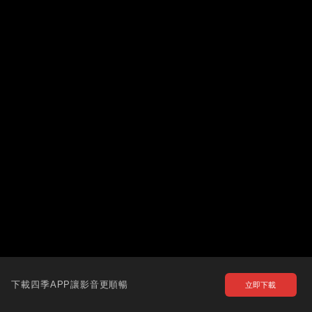
下載四季APP讓影音更順暢
立即下載