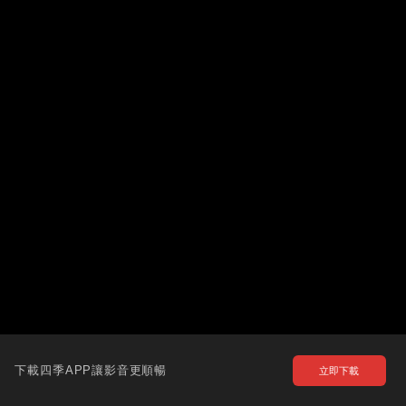
下載四季APP讓影音更順暢
立即下載