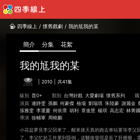
四季線上
/
懷舊戲劇
/
我的尪我的某
簡介
分集
花絮
我的尪我的某
2010
共41集
級別
普0+
類別
台灣好戲
大愛劇場
懷舊系列
國
演員
連靜雯
孫鵬
何豪傑
檢場
劉瑞琪
朱陸豪
謝麗金
張雅雯
李運慶
何依霈
胡利
章進慧
楊琪
高志宏
林菁
導演
徐輔軍
周曉鵬
小花盆夢見李父回來了，醒來後天真的跑去車站要等李父
了。李父忙於工作累到昏倒，送醫後發現是長了肝腫瘤，