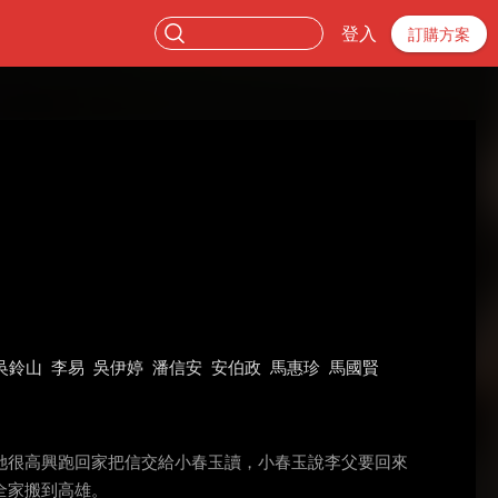
登入
訂購方案
吳鈴山
李易
吳伊婷
潘信安
安伯政
馬惠珍
馬國賢
她很高興跑回家把信交給小春玉讀，小春玉說李父要回來
全家搬到高雄。