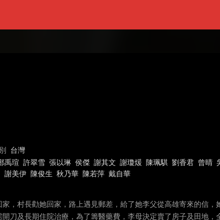
別
台灣
鄭禹瑄
許翠雪
張以琳
侯傑
謝其文
謝瓊煖
陳珮騏
劉香君
曾晴
國
謝美伊
陳俊生
秋乃華
陳若萍
戴自華
回家，村長勸她回家，路上遇見郵差，給了她李父從高雄寄來的信，
需開刀及長期住院治療，為了籌醫藥費，李母決定賣了房子及田地，