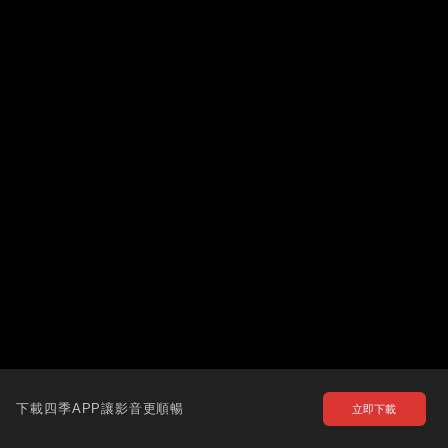
下載四季APP讓影音更順暢
立即下載