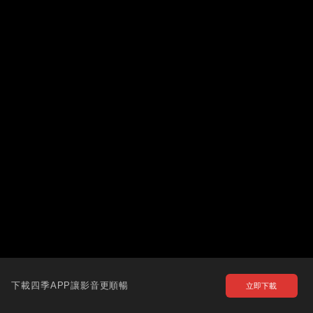
下載四季APP讓影音更順暢
立即下載