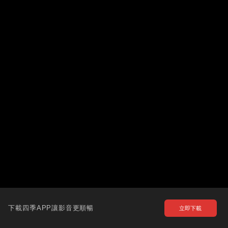
下載四季APP讓影音更順暢
立即下載