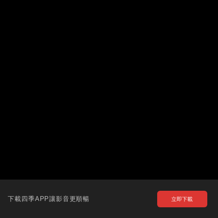
下載四季APP讓影音更順暢
立即下載