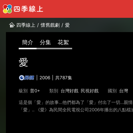
四季線上
/
懷舊戲劇
/
愛
簡介
分集
花絮
愛
2006
共787集
級別
普0+
類別
台灣好戲
民視好戲
國別
台灣
這是個「愛」的故事…他們都為了「愛」付出了一切…親
「愛」.. 《愛》為民間全民電視公司2006年播出的八