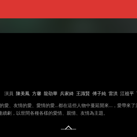
演員
陳美鳳
方馨
龍劭華
兵家綺
王識賢
傅子純
雷洪
江祖平
情的愛、友情的愛、愛情的愛…都在這些人物中蔓延開來…，愛帶來了
點檔連續劇，以世間各種各樣的愛情、親情、友情為主題。