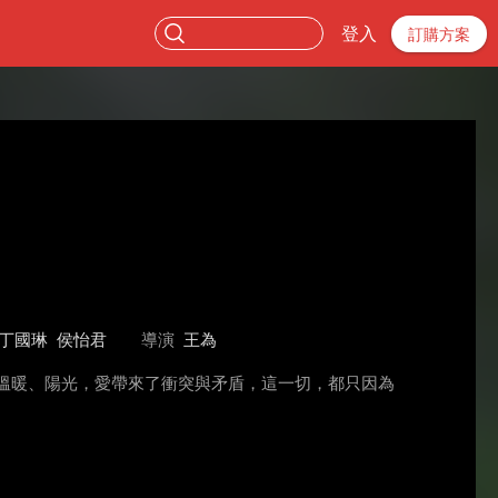
登入
訂購方案
丁國琳
侯怡君
導演
王為
溫暖、陽光，愛帶來了衝突與矛盾，這一切，都只因為