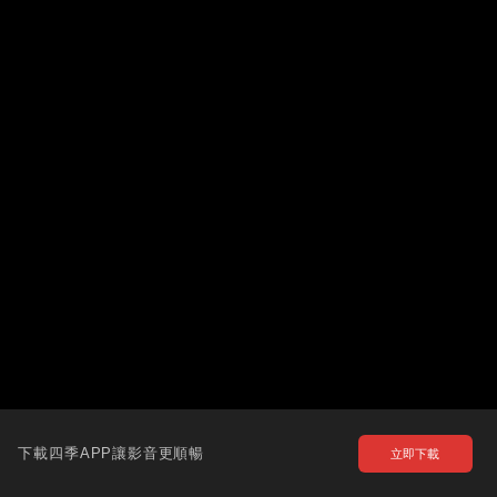
下載四季APP讓影音更順暢
立即下載