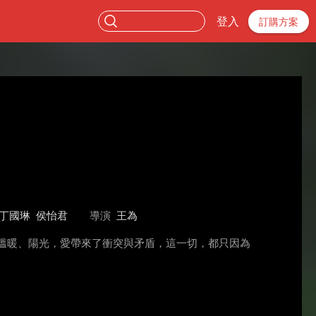
登入
訂購方案
丁國琳
侯怡君
導演
王為
溫暖、陽光，愛帶來了衝突與矛盾，這一切，都只因為