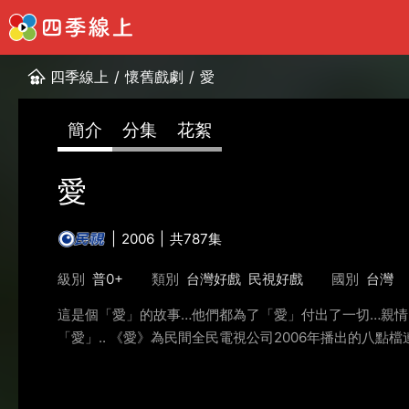
四季線上
/
懷舊戲劇
/
愛
簡介
分集
花絮
愛
2006
共787集
級別
普0+
類別
台灣好戲
民視好戲
國別
台灣
這是個「愛」的故事…他們都為了「愛」付出了一切…親
「愛」.. 《愛》為民間全民電視公司2006年播出的八