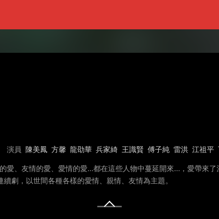
演員
陳美鳳
方馨
龍劭華
兵家綺
王識賢
傅子純
雷洪
江祖平
情的愛、友情的愛、愛情的愛…都在這些人物中蔓延開來…，愛帶來了
點檔連續劇，以世間各種各樣的愛情、親情、友情為主題。