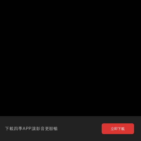
下載四季APP讓影音更順暢
立即下載