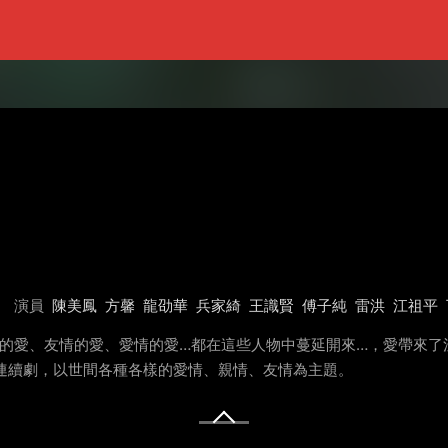
演員
陳美鳳
方馨
龍劭華
兵家綺
王識賢
傅子純
雷洪
江祖平
情的愛、友情的愛、愛情的愛…都在這些人物中蔓延開來…，愛帶來了
點檔連續劇，以世間各種各樣的愛情、親情、友情為主題。