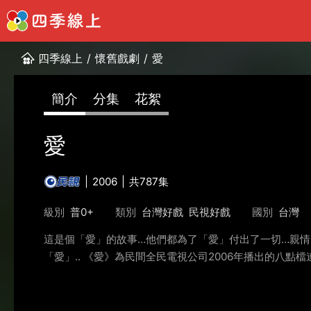
四季線上
/
懷舊戲劇
/
愛
簡介
分集
花絮
愛
2006
共787集
級別
普0+
類別
台灣好戲
民視好戲
國別
台灣
這是個「愛」的故事…他們都為了「愛」付出了一切…親
「愛」.. 《愛》為民間全民電視公司2006年播出的八