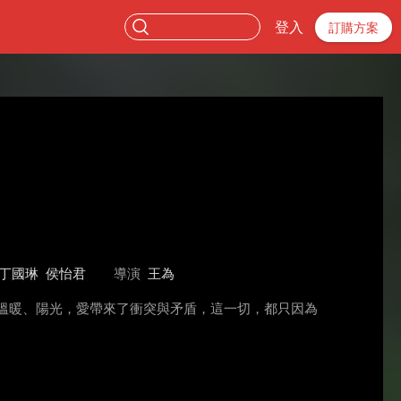
登入
訂購方案
丁國琳
侯怡君
導演
王為
溫暖、陽光，愛帶來了衝突與矛盾，這一切，都只因為