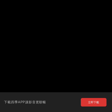
下載四季APP讓影音更順暢
立即下載