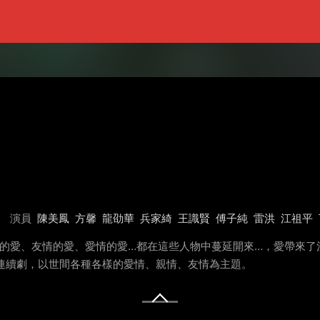
演員
陳美鳳
方馨
龍劭華
兵家綺
王識賢
傅子純
雷洪
江祖平
情的愛、友情的愛、愛情的愛…都在這些人物中蔓延開來…，愛帶來了
點檔連續劇，以世間各種各樣的愛情、親情、友情為主題。