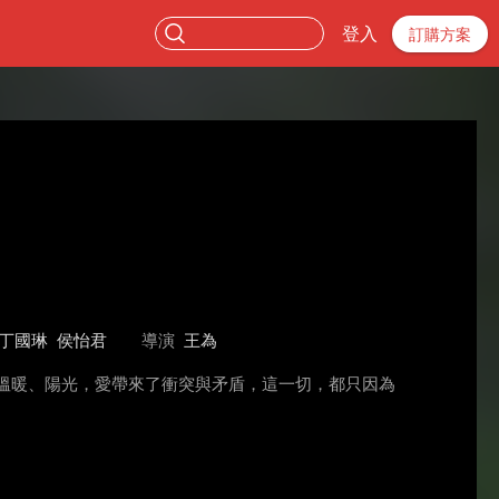
登入
訂購方案
丁國琳
侯怡君
導演
王為
溫暖、陽光，愛帶來了衝突與矛盾，這一切，都只因為