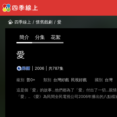
四季線上
/
懷舊戲劇
/
愛
簡介
分集
花絮
愛
2006
共787集
級別
普0+
類別
台灣好戲
民視好戲
國別
台灣
這是個「愛」的故事…他們都為了「愛」付出了一切…親
「愛」.. 《愛》為民間全民電視公司2006年播出的八