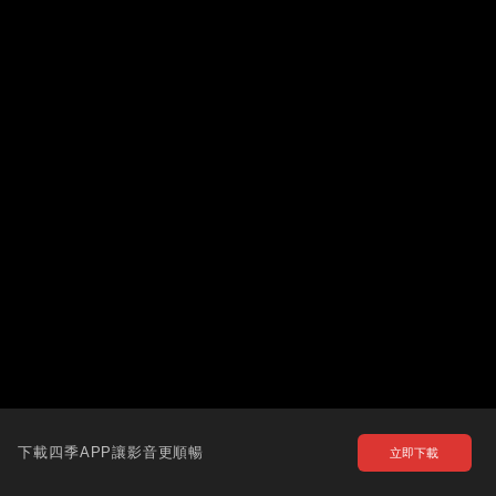
下載四季APP讓影音更順暢
立即下載