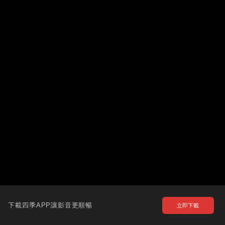
下載四季APP讓影音更順暢
立即下載