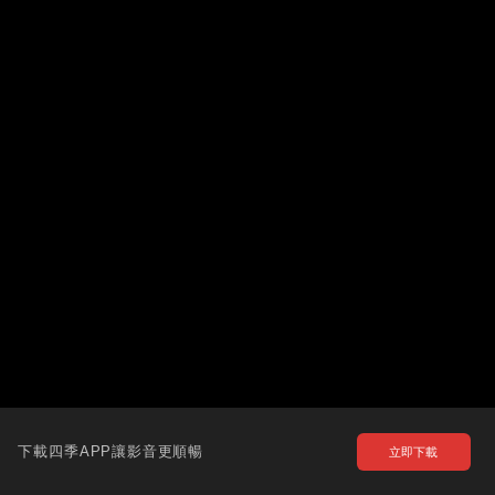
下載四季APP讓影音更順暢
立即下載