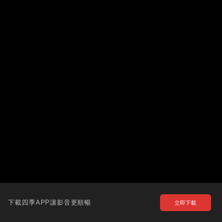
下載四季APP讓影音更順暢
立即下載