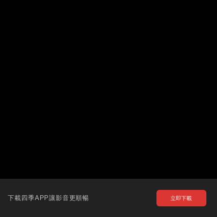
下載四季APP讓影音更順暢
立即下載