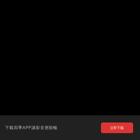
下載四季APP讓影音更順暢
立即下載