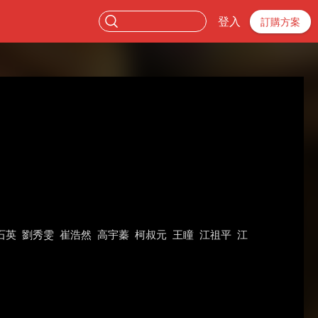
登入
訂購方案
石英
劉秀雯
崔浩然
高宇蓁
柯叔元
王瞳
江祖平
江