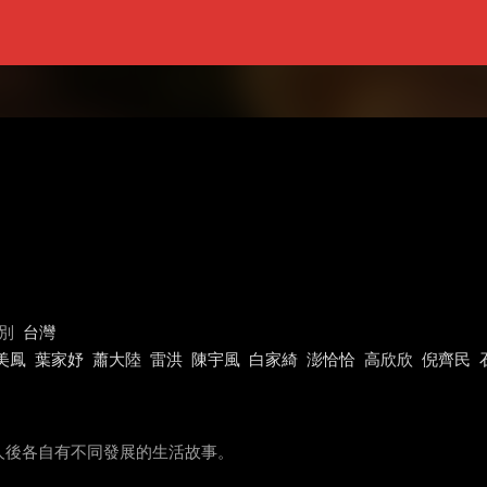
別
台灣
美鳳
葉家妤
蕭大陸
雷洪
陳宇風
白家綺
澎恰恰
高欣欣
倪齊民
人後各自有不同發展的生活故事。