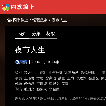
四季線上
/
懷舊戲劇
/
夜市人生
簡介
分集
花絮
夜市人生
2009
共1024集
級別
普0+
類別
台灣好戲
懷舊系列
民視好戲
國
演員
王識賢
方馨
廖家儀
楚宣
王燦
李政穎
張晨光
陳
俊翰
侯怡君
王建復
李興文
葉歡
導演
毛尉光
張東東
李金南
以夜市人物生活為出發點，講述夜市出生的小孩在長大成