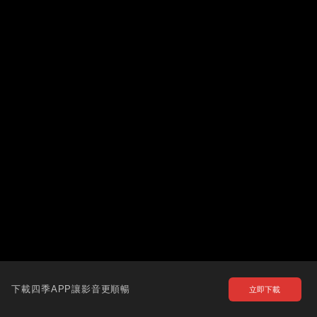
下載四季APP讓影音更順暢
立即下載