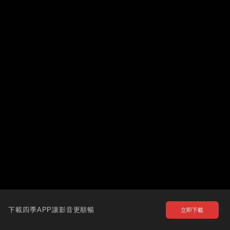
下載四季APP讓影音更順暢
立即下載