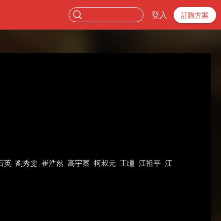
登入
訂購方案
石英
劉秀雯
崔浩然
高宇蓁
柯叔元
王瞳
江祖平
江