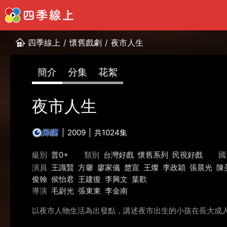
四季線上
/
懷舊戲劇
/
夜市人生
簡介
分集
花絮
夜市人生
2009
共1024集
級別
普0+
類別
台灣好戲
懷舊系列
民視好戲
國
演員
王識賢
方馨
廖家儀
楚宣
王燦
李政穎
張晨光
陳
俊翰
侯怡君
王建復
李興文
葉歡
導演
毛尉光
張東東
李金南
以夜市人物生活為出發點，講述夜市出生的小孩在長大成