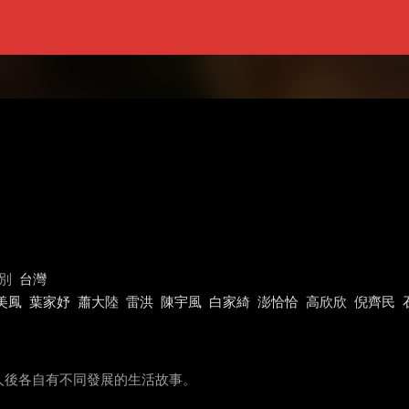
別
台灣
美鳳
葉家妤
蕭大陸
雷洪
陳宇風
白家綺
澎恰恰
高欣欣
倪齊民
人後各自有不同發展的生活故事。