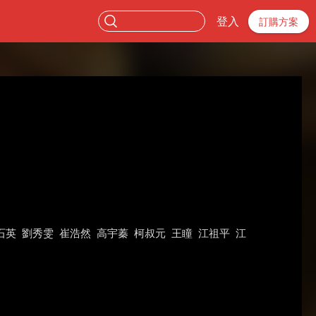
登入
訂購方案
石英
劉秀雯
崔浩然
高宇蓁
柯叔元
王瞳
江祖平
江