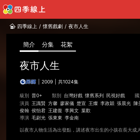
四季線上
/
懷舊戲劇
/
夜市人生
簡介
分集
花絮
夜市人生
2009
共1024集
級別
普0+
類別
台灣好戲
懷舊系列
民視好戲
國
演員
王識賢
方馨
廖家儀
楚宣
王燦
李政穎
張晨光
陳
俊翰
侯怡君
王建復
李興文
葉歡
導演
毛尉光
張東東
李金南
以夜市人物生活為出發點，講述夜市出生的小孩在長大成