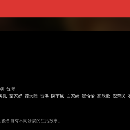
別
台灣
美鳳
葉家妤
蕭大陸
雷洪
陳宇風
白家綺
澎恰恰
高欣欣
倪齊民
人後各自有不同發展的生活故事。