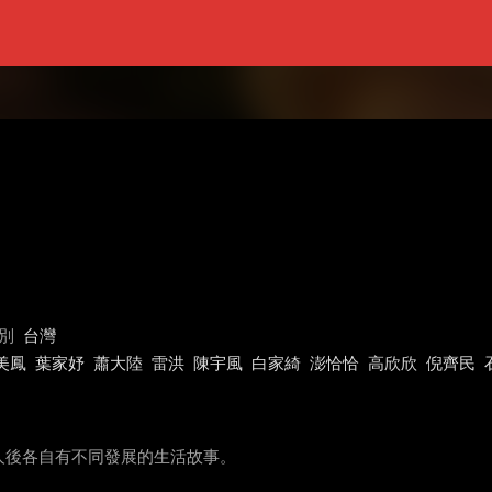
別
台灣
美鳳
葉家妤
蕭大陸
雷洪
陳宇風
白家綺
澎恰恰
高欣欣
倪齊民
人後各自有不同發展的生活故事。