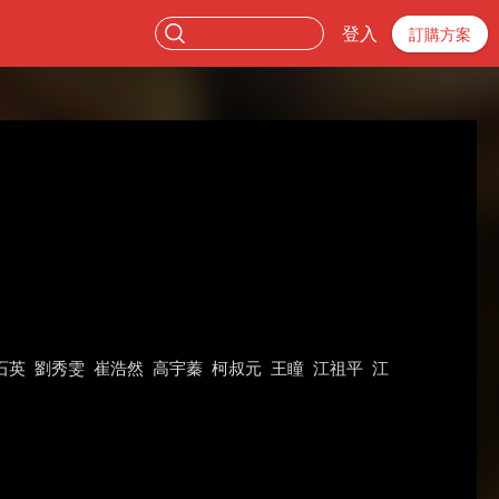
登入
訂購方案
石英
劉秀雯
崔浩然
高宇蓁
柯叔元
王瞳
江祖平
江