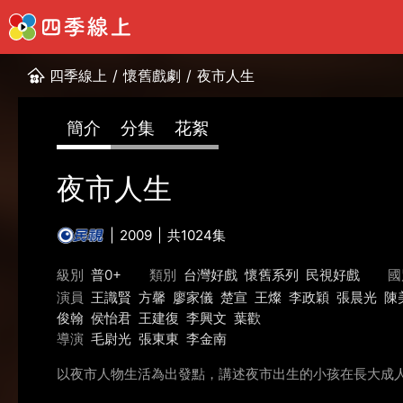
四季線上
/
懷舊戲劇
/
夜市人生
簡介
分集
花絮
夜市人生
2009
共1024集
級別
普0+
類別
台灣好戲
懷舊系列
民視好戲
國
演員
王識賢
方馨
廖家儀
楚宣
王燦
李政穎
張晨光
陳
俊翰
侯怡君
王建復
李興文
葉歡
導演
毛尉光
張東東
李金南
以夜市人物生活為出發點，講述夜市出生的小孩在長大成