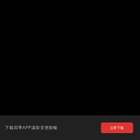
下載四季APP讓影音更順暢
立即下載