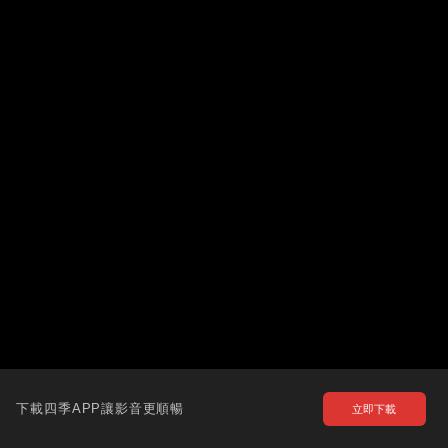
下載四季APP讓影音更順暢
立即下載