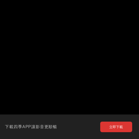
下載四季APP讓影音更順暢
立即下載