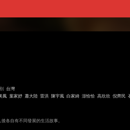
別
台灣
美鳳
葉家妤
蕭大陸
雷洪
陳宇風
白家綺
澎恰恰
高欣欣
倪齊民
人後各自有不同發展的生活故事。