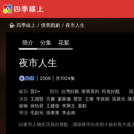
四季線上
/
懷舊戲劇
/
夜市人生
簡介
分集
花絮
夜市人生
2009
共1024集
級別
普0+
類別
台灣好戲
懷舊系列
民視好戲
國
演員
王識賢
方馨
廖家儀
楚宣
王燦
李政穎
張晨光
陳
俊翰
侯怡君
王建復
李興文
葉歡
導演
毛尉光
張東東
李金南
以夜市人物生活為出發點，講述夜市出生的小孩在長大成