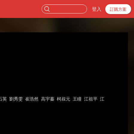
登入
訂購方案
石英
劉秀雯
崔浩然
高宇蓁
柯叔元
王瞳
江祖平
江