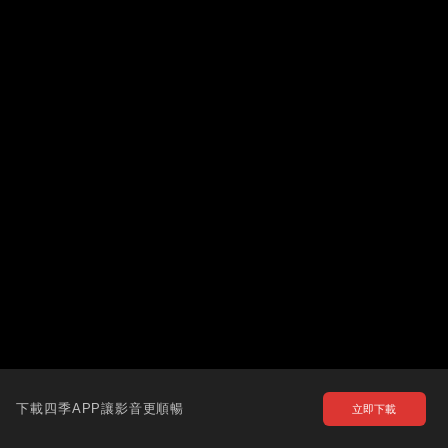
下載四季APP讓影音更順暢
立即下載