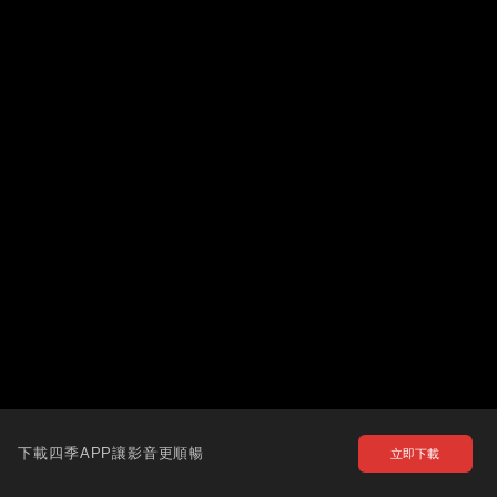
下載四季APP讓影音更順暢
立即下載