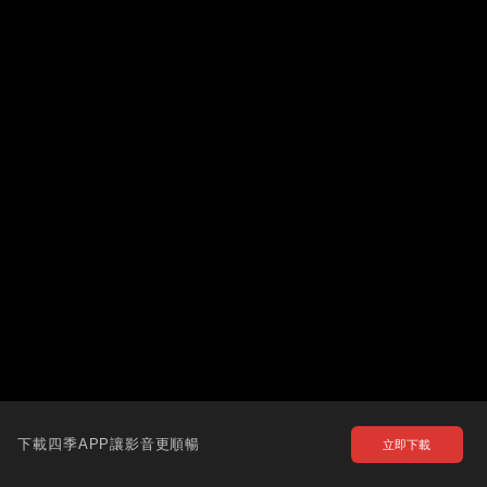
下載四季APP讓影音更順暢
立即下載