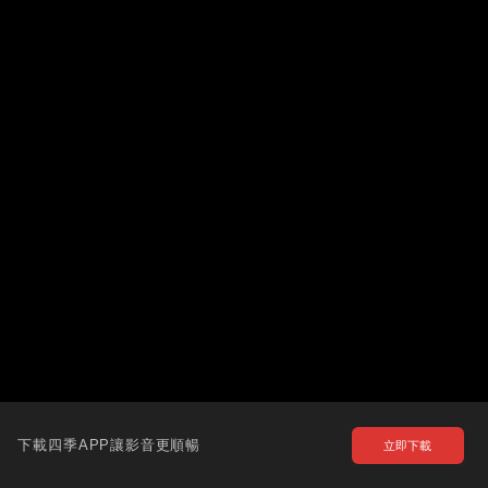
下載四季APP讓影音更順暢
立即下載