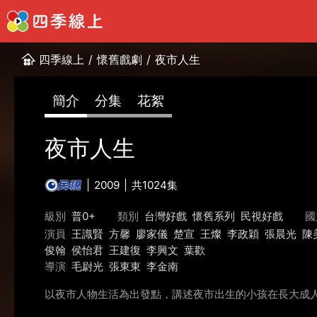
四季線上
/
懷舊戲劇
/
夜市人生
簡介
分集
花絮
夜市人生
2009
共1024集
級別
普0+
類別
台灣好戲
懷舊系列
民視好戲
國
演員
王識賢
方馨
廖家儀
楚宣
王燦
李政穎
張晨光
陳
俊翰
侯怡君
王建復
李興文
葉歡
導演
毛尉光
張東東
李金南
以夜市人物生活為出發點，講述夜市出生的小孩在長大成