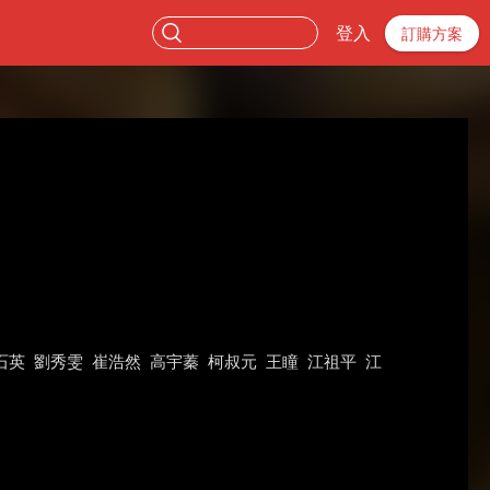
登入
訂購方案
石英
劉秀雯
崔浩然
高宇蓁
柯叔元
王瞳
江祖平
江