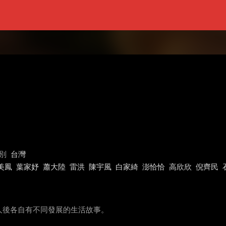
別
台灣
美鳳
葉家妤
蕭大陸
雷洪
陳宇風
白家綺
澎恰恰
高欣欣
倪齊民
人後各自有不同發展的生活故事。