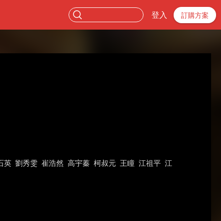
登入
訂購方案
石英
劉秀雯
崔浩然
高宇蓁
柯叔元
王瞳
江祖平
江