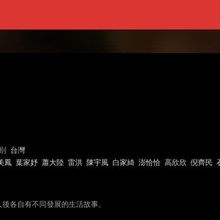
別
台灣
美鳳
葉家妤
蕭大陸
雷洪
陳宇風
白家綺
澎恰恰
高欣欣
倪齊民
人後各自有不同發展的生活故事。