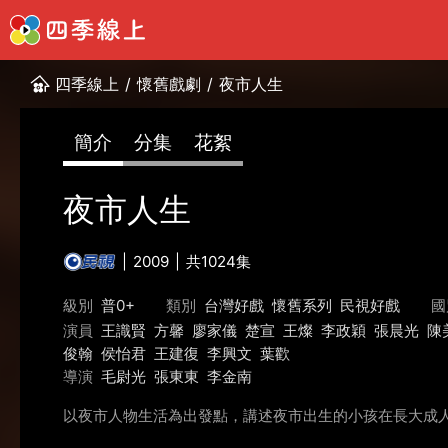
四季線上
/
懷舊戲劇
/
夜市人生
簡介
分集
花絮
夜市人生
2009
共1024集
級別
普0+
類別
台灣好戲
懷舊系列
民視好戲
國
演員
王識賢
方馨
廖家儀
楚宣
王燦
李政穎
張晨光
陳
俊翰
侯怡君
王建復
李興文
葉歡
導演
毛尉光
張東東
李金南
以夜市人物生活為出發點，講述夜市出生的小孩在長大成