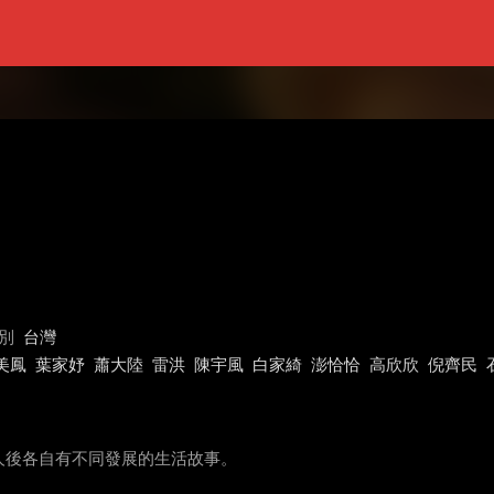
別
台灣
美鳳
葉家妤
蕭大陸
雷洪
陳宇風
白家綺
澎恰恰
高欣欣
倪齊民
人後各自有不同發展的生活故事。