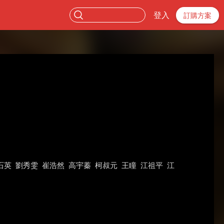
登入
訂購方案
石英
劉秀雯
崔浩然
高宇蓁
柯叔元
王瞳
江祖平
江