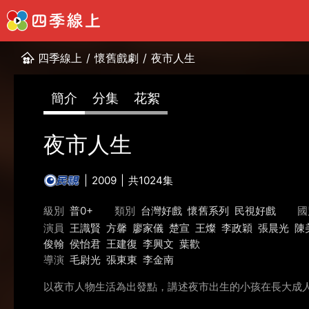
四季線上
/
懷舊戲劇
/
夜市人生
簡介
分集
花絮
夜市人生
2009
共1024集
級別
普0+
類別
台灣好戲
懷舊系列
民視好戲
國
演員
王識賢
方馨
廖家儀
楚宣
王燦
李政穎
張晨光
陳
俊翰
侯怡君
王建復
李興文
葉歡
導演
毛尉光
張東東
李金南
以夜市人物生活為出發點，講述夜市出生的小孩在長大成