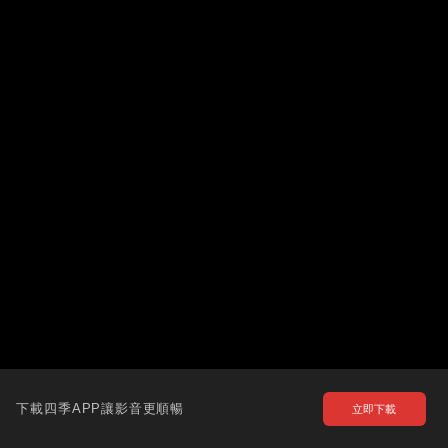
下載四季APP讓影音更順暢
立即下載