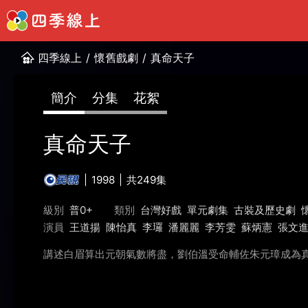
四季線上
/
懷舊戲劇
/
真命天子
簡介
分集
花絮
真命天子
1998
共249集
級別
普0+
類別
台灣好戲
單元劇集
古裝及歷史劇
演員
王道揚
陳怡真
李㼈
潘麗麗
李芳雯
蘇炳憲
張文
講述白眉算出元朝氣數將盡，劉伯溫受命輔佐朱元璋成為