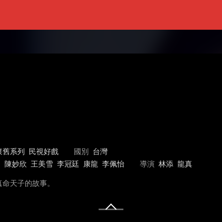
懷舊系列
民視好戲
國別
台灣
進
陳妙欣
王美雪
李冠廷
康龍
李佩怡
導演
林添
龍真
真命天子的故事。