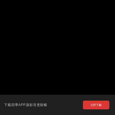
下載四季APP讓影音更順暢
立即下載