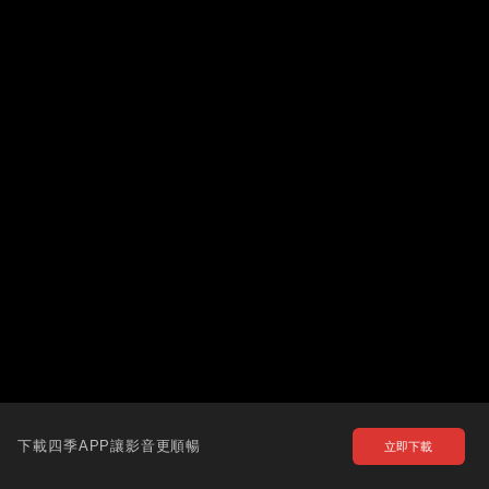
下載四季APP讓影音更順暢
立即下載