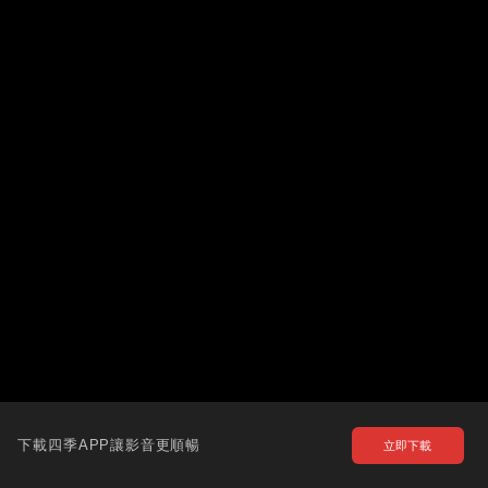
下載四季APP讓影音更順暢
立即下載