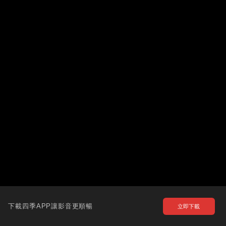
下載四季APP讓影音更順暢
立即下載