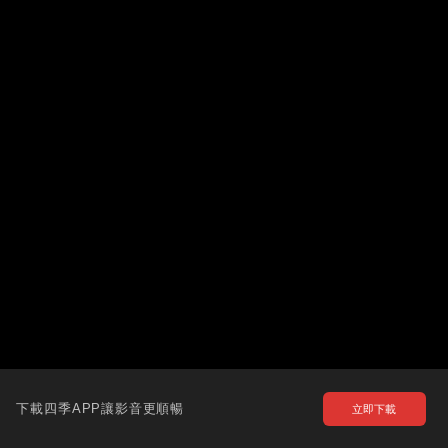
下載四季APP讓影音更順暢
立即下載