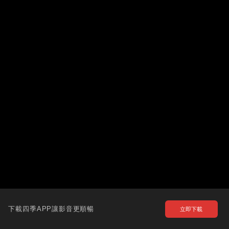
下載四季APP讓影音更順暢
立即下載