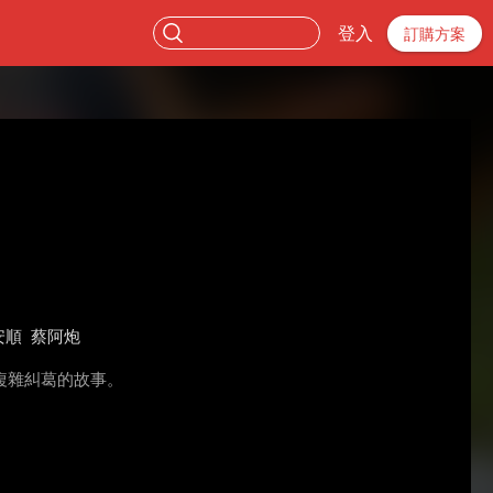
登入
訂購方案
安順
蔡阿炮
複雜糾葛的故事。