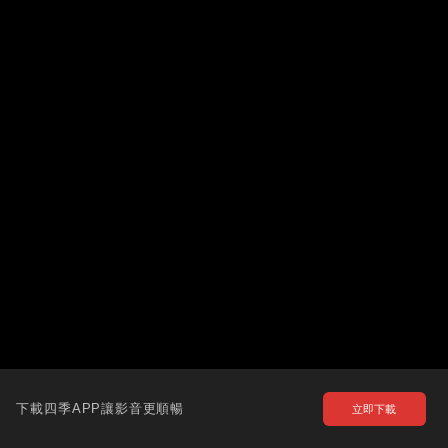
下載四季APP讓影音更順暢
立即下載