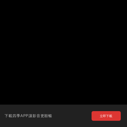
下載四季APP讓影音更順暢
立即下載